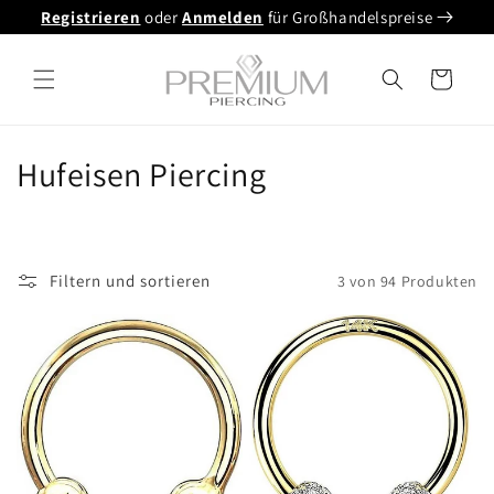
Direkt
Registrieren
oder
Anmelden
für Großhandelspreise
zum
Inhalt
Warenkorb
K
Hufeisen Piercing
a
t
Filtern und sortieren
3 von 94 Produkten
e
g
o
r
i