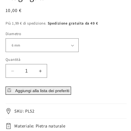
Prezzo
10,00 €
normale
Più 1,99 € di spedizione.
Spedizione gratuita da 49 €
Diametro
Quantità
Diminuisci
Aumenta
la
la
quantità
quantità
Aggiungi alla lista dei preferiti
per
per
Plug
Plug
Agata
Agata
SKU: PL52
Materiale: Pietra naturale