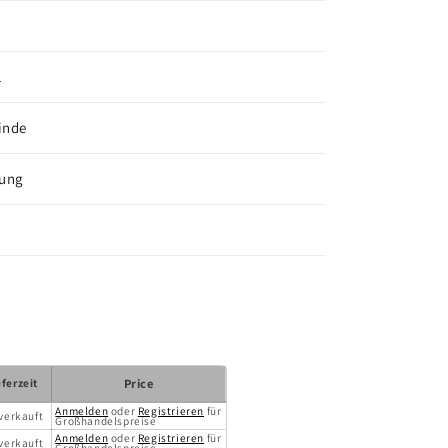
L
inde
tung
eferzeit
Price
Anmelden
oder
Registrieren
für
verkauft
Großhandelspreise
Anmelden
oder
Registrieren
für
verkauft
Großhandelspreise