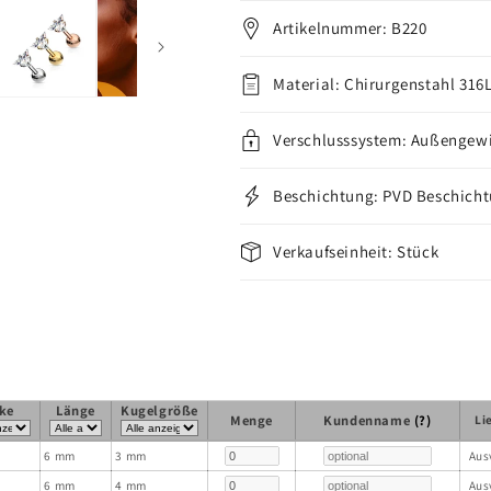
Artikelnummer: B220
Material: Chirurgenstahl 316
Verschlusssystem: Außengew
Beschichtung: PVD Beschich
Verkaufseinheit: Stück
ke
Länge
Kugelgröße
Menge
Kundenname
(?)
Li
6 mm
3 mm
Aus
6 mm
4 mm
Aus