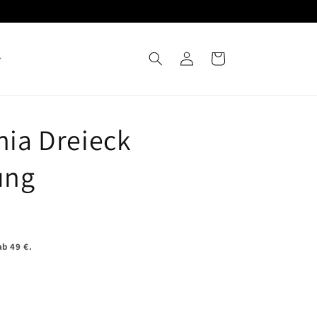
Einloggen
Warenkorb
nia Dreieck
ung
b 49 €.