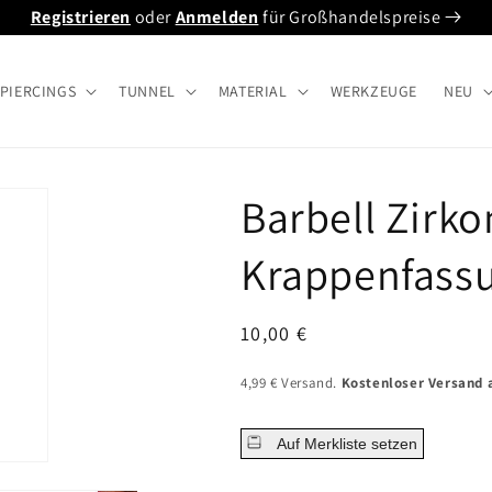
Registrieren
oder
Anmelden
für Großhandelspreise
PIERCINGS
TUNNEL
MATERIAL
WERKZEUGE
NEU
Barbell Zirko
Krappenfass
Normaler
10,00 €
Preis
4,99 € Versand.
Kostenloser Versand a
Auf Merkliste setzen