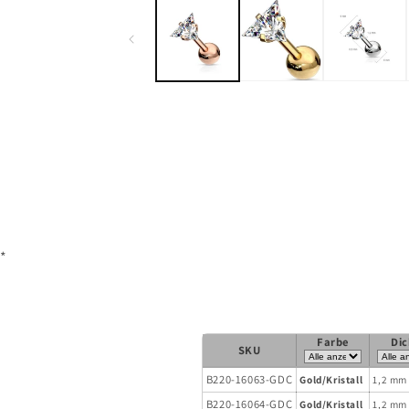
in
Modalfenster
öffnen
*
Farbe
Dic
SKU
B220-16063-GDC
Gold/Kristall
1,2 mm
B220-16064-GDC
Gold/Kristall
1,2 mm