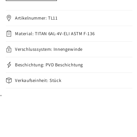
Marquise
Marquise
Schliff
Schliff
4
4
Artikelnummer: TL11
Zirkonia
Zirkonia
Innengewinde
Innengewinde
Material: TITAN 6AL-4V-ELI ASTM F-136
verringern
erhöhen
Verschlusssystem: Innengewinde
Beschichtung: PVD Beschichtung
Verkaufseinheit: Stück
*