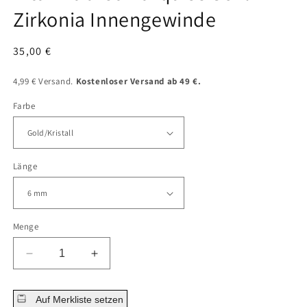
Zirkonia Innengewinde
Normaler
35,00 €
Preis
4,99 € Versand.
Kostenloser Versand ab 49 €.
Farbe
Länge
Menge
Menge
Menge
für
für
Titan
Titan
Auf Merkliste setzen
Labret
Labret