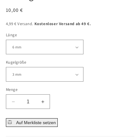
Normaler
10,00 €
Preis
4,99 € Versand.
Kostenloser Versand ab 49 €.
Länge
Kugelgröße
Menge
Menge
Menge
für
für
Barbell
Barbell
Auf Merkliste setzen
Kugel
Kugel
Zirkonia
Zirkonia
Innengewinde
Innengewinde