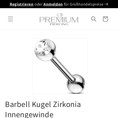
Direkt
Registrieren
oder
Anmelden
für Großhandelspreise
zum
Inhalt
Warenkorb
oduktinformationen
ringen
Medien
1
Barbell Kugel Zirkonia
in
Modalfenster
Innengewinde
öffnen