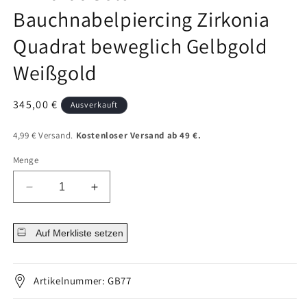
Bauchnabelpiercing Zirkonia
Quadrat beweglich Gelbgold
Weißgold
Normaler
345,00 €
Ausverkauft
Preis
4,99 € Versand.
Kostenloser Versand ab 49 €.
Menge
Menge
Menge
für
für
14
14
Auf Merkliste setzen
Karat
Karat
Gold
Gold
Bauchnabelpiercing
Bauchnabelpiercing
Zirkonia
Zirkonia
Artikelnummer: GB77
Quadrat
Quadrat