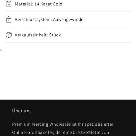
beweglich
beweglich
Material: 14 Karat Gold
Gelbgold
Gelbgold
Weißgold
Weißgold
verringern
Verschlusssystem: Außengewinde
erhöhen
Verkaufseinheit: Stück
*
Über uns
Premium Piercing Wholesale ist Ihr spezialisierter
Online-Großhändler, der eine breite Palette von