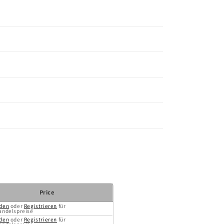
Price
den
oder
Registrieren
für
andelspreise
den
oder
Registrieren
für