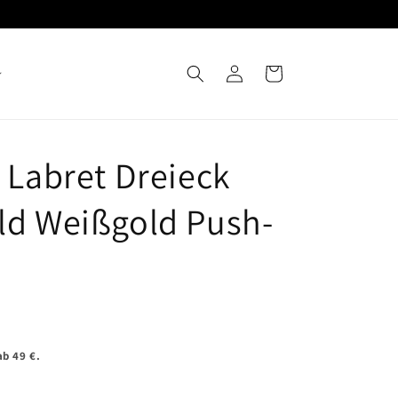
Einloggen
Warenkorb
 Labret Dreieck
ld Weißgold Push-
b 49 €.