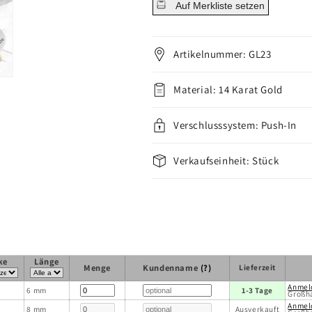
Auf Merkliste setzen
Artikelnummer: GL23
Material: 14 Karat Gold
Verschlusssystem: Push-In
Verkaufseinheit: Stück
ke
Länge
Menge
Kundenname
(?)
Lieferzeit
Anmel
6 mm
1-3 Tage
Großh
Anmel
8 mm
Ausverkauft