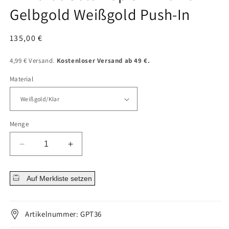
Gelbgold Weißgold Push-In
Normaler
135,00 €
Preis
4,99 € Versand.
Kostenloser Versand ab 49 €.
Material
Menge
Menge
Menge
für
für
14
14
Auf Merkliste setzen
Karat
Karat
Gold
Gold
Top
Top
5
5
Artikelnummer: GPT36
Zirkonia
Zirkonia