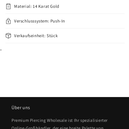
Gelbgold
Gelbgold
Material: 14 Karat Gold
Weißgold
Weißgold
Push-
Push-
In
Verschlusssystem: Push-In
In
verringern
erhöhen
Verkaufseinheit: Stück
*
Über uns
Premium Piercing Wholesale ist Ihr spezialisierter
Online-Großhändler, der eine breite Palette von