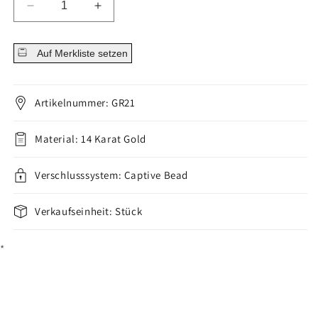
Menge
Menge
für
für
14
14
Auf Merkliste setzen
Karat
Karat
Gold
Gold
Ring
Ring
Zirkonia
Zirkonia
Artikelnummer: GR21
Gelbgold
Gelbgold
Weißgold
Weißgold
Material: 14 Karat Gold
Klemmkugelring
Klemmkugelring
verringern
erhöhen
Verschlusssystem: Captive Bead
Verkaufseinheit: Stück
*