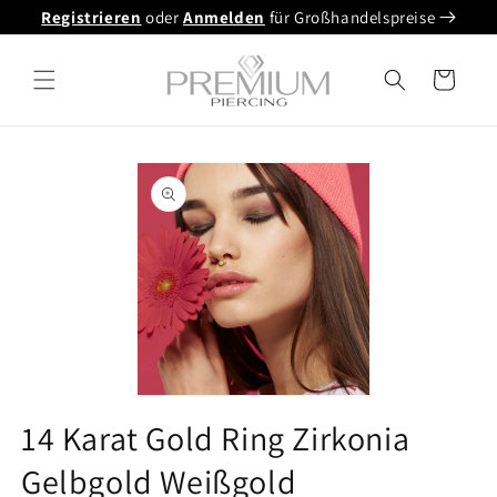
Direkt
Registrieren
oder
Anmelden
für Großhandelspreise
zum
Inhalt
Warenkorb
oduktinformationen
ringen
Medien
1
14 Karat Gold Ring Zirkonia
in
Modalfenster
Gelbgold Weißgold
öffnen