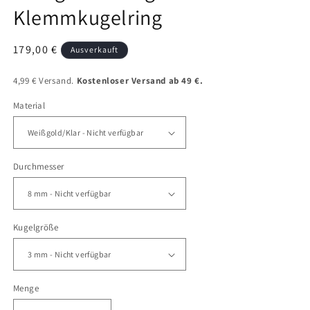
Klemmkugelring
Normaler
179,00 €
Ausverkauft
Preis
4,99 € Versand.
Kostenloser Versand ab 49 €.
Material
Durchmesser
Kugelgröße
Menge