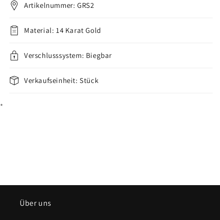
Herz
Herz
Artikelnummer: GRS2
Zirkonia
Zirkonia
Gelbgold
Gelbgold
Material: 14 Karat Gold
Weißgold
Weißgold
Biegbar
Biegbar
verringern
Verschlusssystem: Biegbar
erhöhen
Verkaufseinheit: Stück
*
Über uns