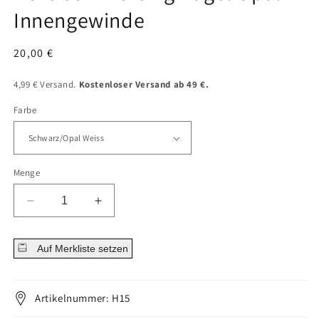
Innengewinde
Normaler
20,00 €
Preis
4,99 € Versand.
Kostenloser Versand ab 49 €.
Farbe
Menge
Menge
Menge
für
für
Hufeisen
Hufeisen
Auf Merkliste setzen
Piercing
Piercing
Kugel
Kugel
Opal
Opal
Innengewinde
Innengewinde
Artikelnummer: H15
verringern
erhöhen