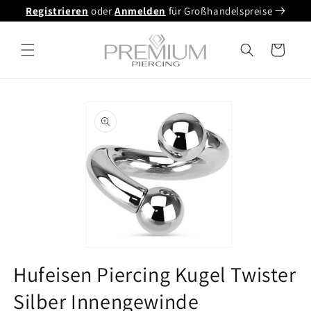
Direkt
Registrieren
oder
Anmelden
für Großhandelspreise
zum
Inhalt
Warenkorb
oduktinformationen
ringen
Medien
1
Hufeisen Piercing Kugel Twister
in
Modalfenster
Silber Innengewinde
öffnen