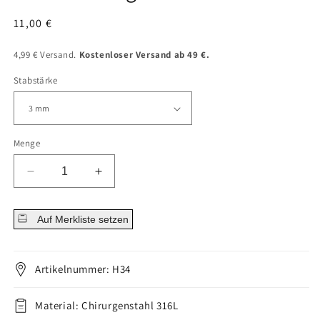
Normaler
11,00 €
Preis
4,99 € Versand.
Kostenloser Versand ab 49 €.
Stabstärke
Menge
Menge
Menge
für
für
Hufeisen
Hufeisen
Auf Merkliste setzen
Piercing
Piercing
Kugel
Kugel
Twister
Twister
Silber
Silber
Artikelnummer: H34
Innengewinde
Innengewinde
verringern
erhöhen
Material: Chirurgenstahl 316L