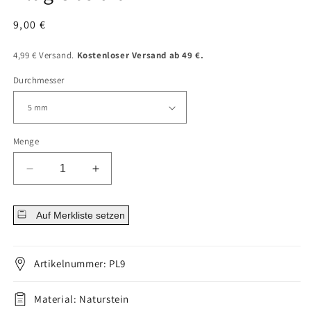
Normaler
9,00 €
Preis
4,99 € Versand.
Kostenloser Versand ab 49 €.
Durchmesser
Menge
Menge
Menge
für
für
Plug
Plug
Auf Merkliste setzen
Obsidian
Obsidian
verringern
erhöhen
Artikelnummer: PL9
Material: Naturstein