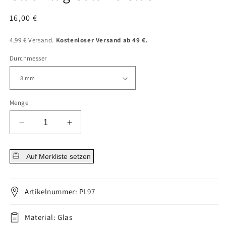
Normaler
16,00 €
Preis
4,99 € Versand.
Kostenloser Versand ab 49 €.
Durchmesser
Menge
Menge
Menge
für
für
Glas
Glas
Auf Merkliste setzen
Plug
Plug
Galaxie
Galaxie
Glas
Glas
verringern
erhöhen
Artikelnummer: PL97
Material: Glas