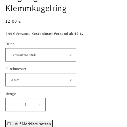
Klemmkugelring
Normaler
12,00 €
Preis
4,99 € Versand.
Kostenloser Versand ab 49 €.
Farbe
Durchmesser
Menge
Menge
Menge
für
für
Ring
Ring
Auf Merkliste setzen
Kugel
Kugel