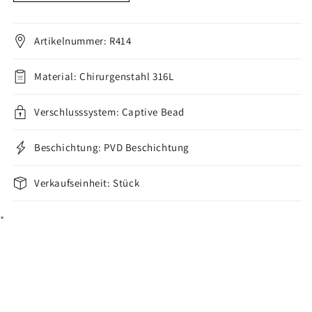
Flach
Flach
3
3
Zirkonia
Zirkonia
Artikelnummer: R414
Klemmkugelring
Klemmkugelring
verringern
erhöhen
Material: Chirurgenstahl 316L
Verschlusssystem: Captive Bead
Beschichtung: PVD Beschichtung
Verkaufseinheit: Stück
*