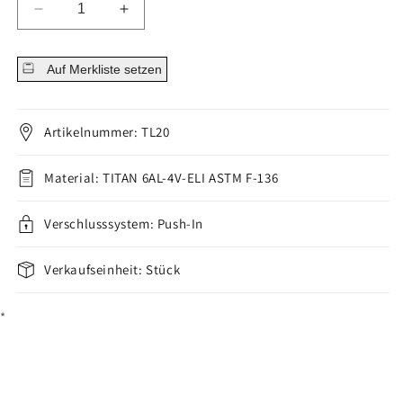
Menge
Menge
für
für
Titan
Titan
Auf Merkliste setzen
Labret
Labret
Kugel
Kugel
Silber
Silber
Push-
Push-
Artikelnummer: TL20
In
In
verringern
erhöhen
Material: TITAN 6AL-4V-ELI ASTM F-136
Verschlusssystem: Push-In
Verkaufseinheit: Stück
*