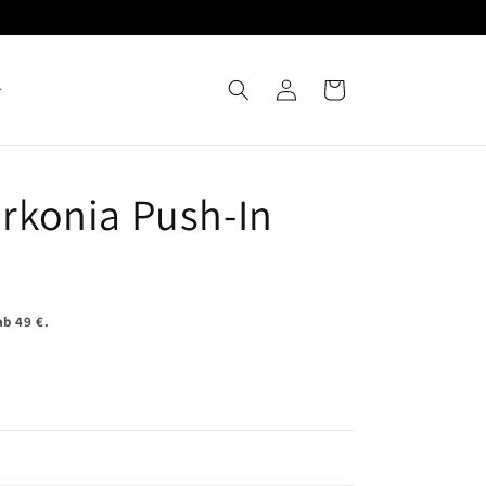
Einloggen
Warenkorb
irkonia Push-In
b 49 €.