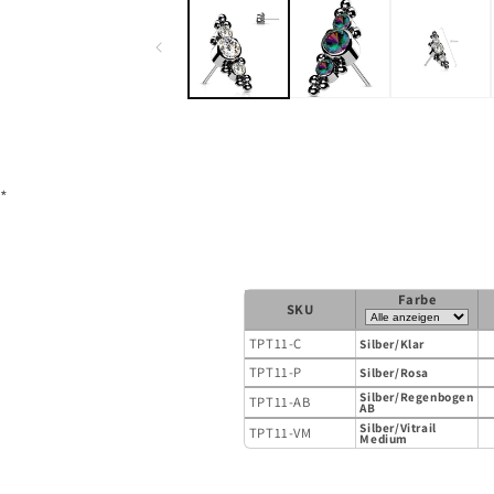
in
Modalfenster
öffnen
*
Farbe
SKU
TPT11-C
Silber/Klar
TPT11-P
Silber/Rosa
Silber/Regenbogen
TPT11-AB
AB
Silber/Vitrail
TPT11-VM
Medium