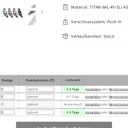
Material: TITAN 6AL-4V-ELI A
Verschlusssystem: Push-In
Verkaufseinheit: Stück
Menge
Kundenname
(?)
Lieferzeit
1-3 Tage
Anmelden
oder
Registriere
4-7 Tage
Anmelden
oder
Registriere
Ausverkauft
Anmelden
oder
Registriere
1-3 Tage
Anmelden
oder
Registriere