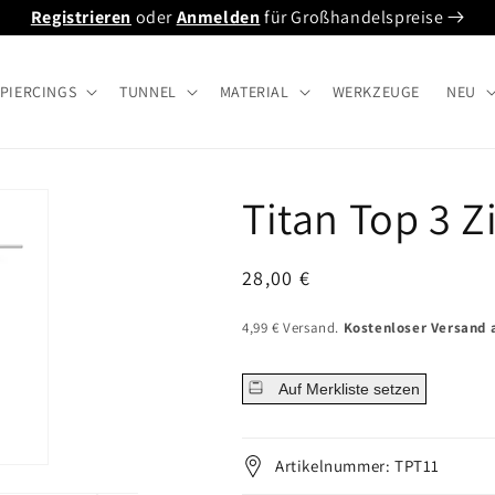
Registrieren
oder
Anmelden
für Großhandelspreise
PIERCINGS
TUNNEL
MATERIAL
WERKZEUGE
NEU
Titan Top 3 Z
Normaler
28,00 €
Preis
4,99 € Versand.
Kostenloser Versand a
Auf Merkliste setzen
Artikelnummer: TPT11