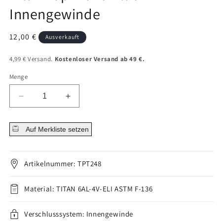
Innengewinde
Normaler
12,00 €
Ausverkauft
Preis
4,99 € Versand.
Kostenloser Versand ab 49 €.
Menge
Menge
Menge
für
für
Titan
Titan
Auf Merkliste setzen
Top
Top
Mond
Mond
Flach
Flach
Innengewinde
Innengewinde
Artikelnummer: TPT248
verringern
erhöhen
Material: TITAN 6AL-4V-ELI ASTM F-136
Verschlusssystem: Innengewinde