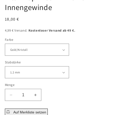
Innengewinde
Normaler
18,00 €
Preis
4,99 € Versand.
Kostenloser Versand ab 49 €.
Farbe
Stabstärke
Menge
Menge
Menge
für
für
Titan
Titan
Auf Merkliste setzen
Top
Top