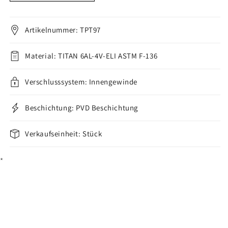
Kreuz
Kreuz
Zirkonia
Zirkonia
Innengewinde
Innengewinde
Artikelnummer: TPT97
verringern
erhöhen
Material: TITAN 6AL-4V-ELI ASTM F-136
Verschlusssystem: Innengewinde
Beschichtung: PVD Beschichtung
Verkaufseinheit: Stück
*