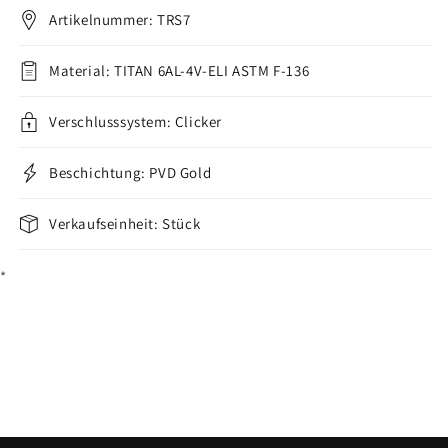
Clicker
Clicker
Artikelnummer: TRS7
verringern
erhöhen
Material: TITAN 6AL-4V-ELI ASTM F-136
Verschlusssystem: Clicker
Beschichtung: PVD Gold
Verkaufseinheit: Stück
*