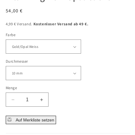
Normaler
54,00 €
Preis
4,99 € Versand.
Kostenloser Versand ab 49 €.
Farbe
Durchmesser
Menge
Menge
Menge
für
für
Titan
Titan
Auf Merkliste setzen
Ring
Ring
Herz
Herz
Opal
Opal